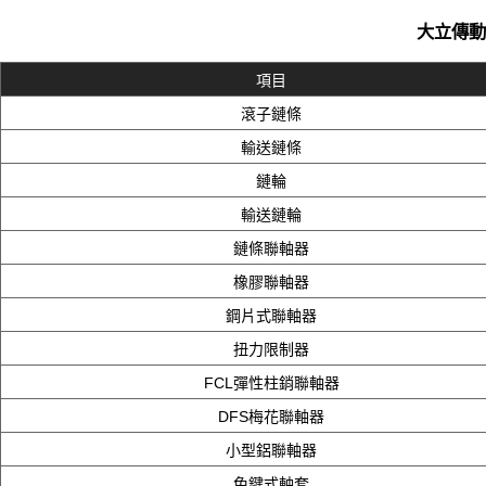
大立傳動
項目
滾子鏈條
輸送鏈條
鏈輪
輸送鏈輪
鏈條聯軸器
橡膠聯軸器
鋼片式聯軸器
扭力限制器
FCL彈性柱銷聯軸器
DFS梅花聯軸器
小型鋁聯軸器
免鍵式軸套